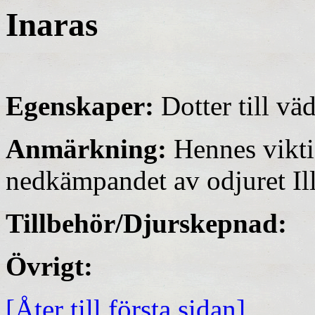
Inaras
Egenskaper:
Dotter till vä
Anmärkning:
Hennes viktig
nedkämpandet av odjuret Il
Tillbehör/Djurskepnad:
Övrigt:
[Åter till första sidan]