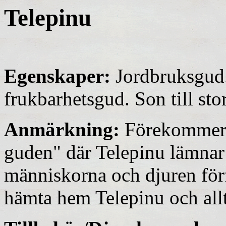
Telepinu
Egenskaper:
Jordbruksgud.
frukbarhetsgud. Son till st
Anmärkning:
Förekommer 
guden" där Telepinu lämnar a
människorna och djuren förfa
hämta hem Telepinu och allt