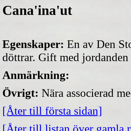
Cana'ina'ut
Egenskaper:
En av Den Sto
döttrar. Gift med jordanden
Anmärkning:
Övrigt:
Nära associerad me
[Åter till första sidan]
[Åter till listan över gamla 