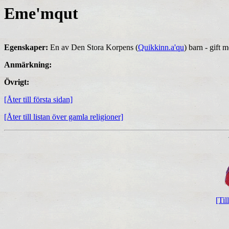
Eme'mqut
Egenskaper:
En av Den Stora Korpens (
Quikkinn.a'qu
) barn - gift 
Anmärkning:
Övrigt:
[Åter till första sidan]
[Åter till listan över gamla religioner]
[Til