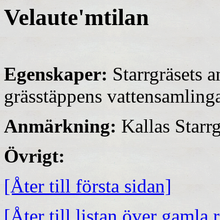
Velaute'mtilan
Egenskaper:
Starrgräsets a
grässtäppens vattensamlinga
Anmärkning:
Kallas Starr
Övrigt:
[Åter till första sidan]
[Åter till listan över gamla 